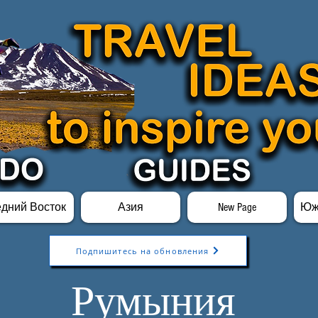
едний Восток
Азия
New Page
Юж
Подпишитесь на обновления
Румыния