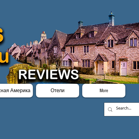
ная Америка
Отели
More