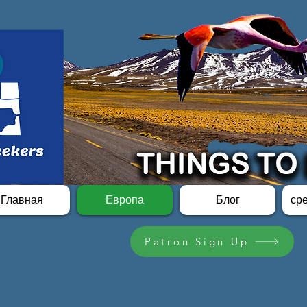
Главная
Европа
Блог
ср
Patron Sign Up