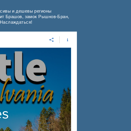
асивы и дешевы регионы
дит Брашов, замок Рышнов-Бран,
 Наслаждаться!
es