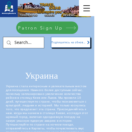
Patron Sign Up
Подпишитесь на обновления
Украина
Украина стала интересным и увлекательным местом
для посещения. Намного более доступным сейчас,
поскольку запланировано увеличение количества
рейсов в столицу Киев или Львов. Мы провели 10
дней, путешествуя по стране, чтобы познакомиться с
культурой, людьми и историей. Мы только коснулись
того, что предлагает эта страна. Присоединяйтесь к
нам, когда мы начнем в столице Киеве, исследуя этот
шумный город, включая однодневную поездку на
самую ужасную ядерную аварию в истории.
Путешествуйте по стране на ночном поезде,
отправляйтесь в Карпаты, чтобы почувствовать вкус